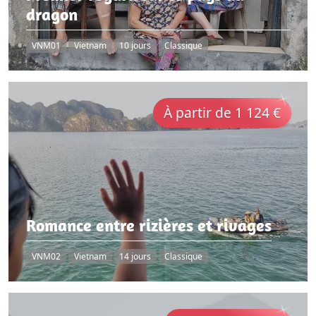
dragon
VNM01
Vietnam
10 jours
Classique
À partir de 1 124 €
Romance entre rizières et rivages
VNM02
Vietnam
14 jours
Classique