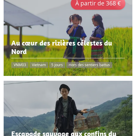
À partir de 368 €
Au cœur des rizières célestes du
Nord
VNM03
Vietnam
5 jours
Hors des sentiers battus
Escapade sauvage aux confins du