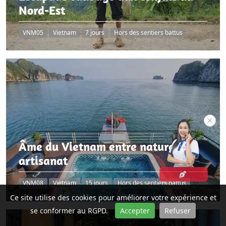
Nord-Est
VNM05
Vietnam
7 jours
Hors des sentiers battus
Âme du Vietnam entre nature et
artisanat
VNM08
Vietnam
15 jours
Hors des sentiers battus
Ce site utilise des cookies pour améliorer votre expérience et
se conformer au RGPD.
Accepter
Refuser