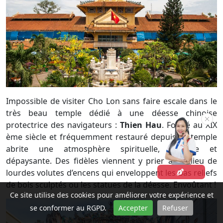
Impossible de visiter Cho Lon sans faire escale dans le
très beau temple dédié à une déesse chinoise
protectrice des navigateurs :
Thien Hau
. Fondé au XIX
ème siècle et fréquemment restauré depuis, le temple
abrite une atmosphère spirituelle, paisible et
dépaysante. Des fidèles viennent y prier au milieu de
lourdes volutes d’encens qui enveloppent les bas reliefs
de bois sculptés ou les statues de la déesse. Envoûtant !
Ce site utilise des cookies pour améliorer votre expérience et
se conformer au RGPD.
Accepter
Refuser