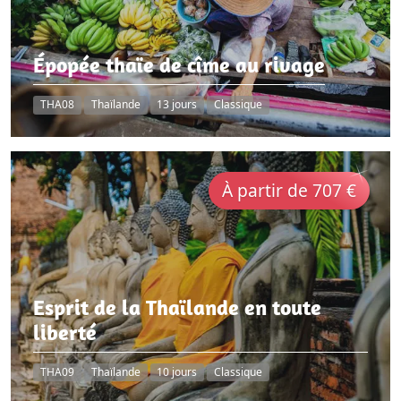
Épopée thaïe de cîme au rivage
THA08
Thaïlande
13 jours
Classique
À partir de 707 €
Esprit de la Thaïlande en toute
liberté
THA09
Thaïlande
10 jours
Classique