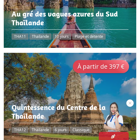
Au gré des vagues azures du Sud
Thaïlande
THA11
Thaïlande
10 jours
Plage et détente
À partir de 397 €
Quintessence du Centre de la
Thaïlande
THA12
Thaïlande
6 jours
Classique