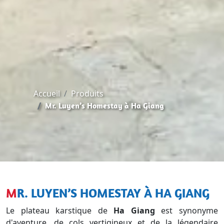
Accueil
Produits
Mr. Luyen’s Homestay à Ha Giang
MR. LUYEN’S HOMESTAY À HA GIANG
Le plateau karstique de
Ha Giang
est synonyme
d'aventure, de cols vertigineux et de la légendaire