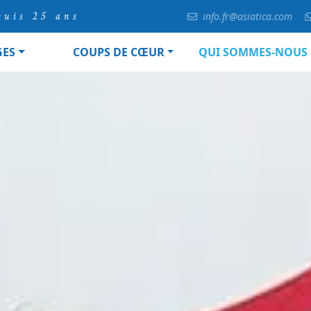
puis 25 ans
info.fr@asiatica.com
GES
COUPS DE CŒUR
QUI SOMMES-NOUS