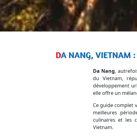
DA NANG, VIETNAM :
Da Nang
, autrefo
du Vietnam, rép
développement urba
elle offre un mélan
Ce guide complet v
meilleures périod
culinaires et les
Vietnam.