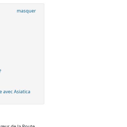
masquer
?
e avec Asiatica
cœur de la Route