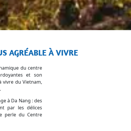
LUS AGRÉABLE À VIVRE
dynamique du centre
rdoyantes et son
à vivre du Vietnam,
.
age à Da Nang : des
nt par les délices
te perle du Centre