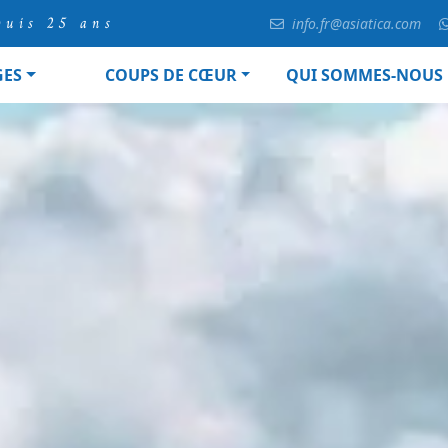
puis 25 ans
info.fr@asiatica.com
GES
COUPS DE CŒUR
QUI SOMMES-NOUS