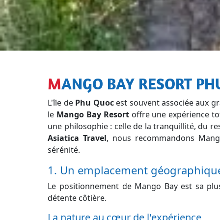
MANGO BAY RESORT P
L'île de
Phu Quoc
est souvent associée aux gr
le
Mango Bay Resort
offre une expérience tot
une philosophie : celle de la tranquillité, du 
Asiatica Travel
, nous recommandons Mango B
sérénité.
1. Un emplacement géographique 
Le positionnement de Mango Bay est sa plus g
détente côtière.
La nature au cœur de l'expérience