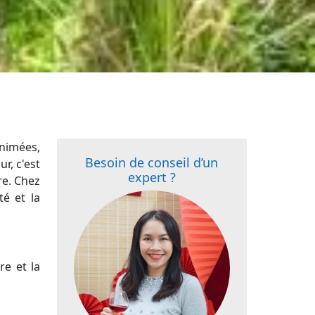
animées,
Besoin de conseil d’un
r, c'est
expert ?
re. Chez
é et la
re et la