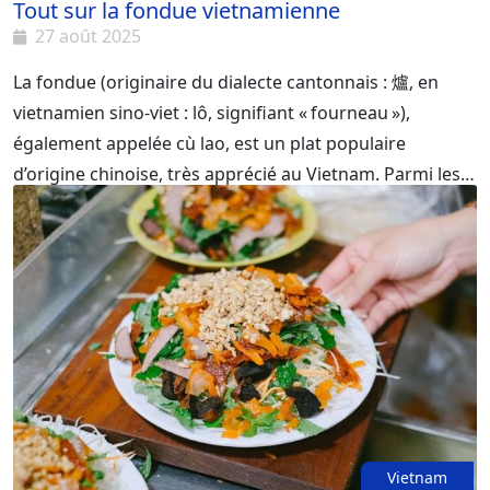
Tout sur la fondue vietnamienne
27 août 2025
La fondue (originaire du dialecte cantonnais : 爐, en
vietnamien sino‑viet : lô, signifiant « fourneau »),
également appelée cù lao, est un plat populaire
d’origine chinoise, très apprécié au Vietnam. Parmi les
variantes célèbres de la fondue, on trouve la fondue
mam, la fondue thaï, ainsi que beaucoup d’autres types
comme la fondue de poisson-chat, la fondue de crabe
de rivière. Les fondues sont souvent nommées selon
l’ingrédient principal - par exemple : fondue au crabe,
fondue au crapaud, fondue avec poitrine de bœuf et
cartilage, fondue aux oiseaux, fondue aux fruits de mer,
fondue aux champignons.
Vietnam