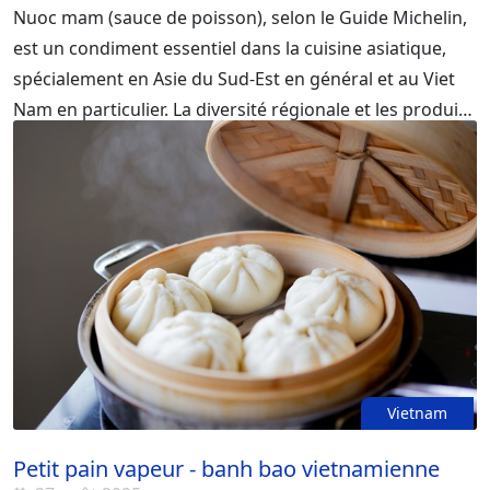
Nuoc mam (sauce de poisson), selon le Guide Michelin,
est un condiment essentiel dans la cuisine asiatique,
spécialement en Asie du Sud‑Est en général et au Viet
Nam en particulier. La diversité régionale et les produits
d’exportation ont mis en valeur la réputation de la
sauce de poisson vietnamienne dans le monde entier.
Mais, savez‑vous depuis quand la sauce de poisson
existe au Viet Nam, comment elle est élaborée et
comment elle se consomme ? Découvrez‑le avec
Asiatica Travel dans le blog ci‑dessous !
Vietnam
Petit pain vapeur - banh bao vietnamienne