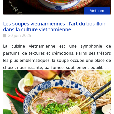
Vietnam
Les soupes vietnamiennes : l’art du bouillon
dans la culture vietnamienne
20 juin 2025
La cuisine vietnamienne est une symphonie de
parfums, de textures et d’émotions. Parmi ses trésors
les plus emblématiques, la soupe occupe une place de
choix : nourrissante, parfumée, subtilement équilibrée.
De Hanoï à Saigon, chaque région possède ses recettes,
ses secrets et ses rites autour du bouillon fumant. Voici
15 soupes vietnamiennes à découvrir absolument si
vous voulez comprendre - et ressentir - le cœur battant
de la gastronomie vietnamienne.