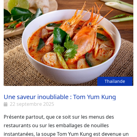
accompagné de thit nuong. Dans le sud du Vietnam, on
ajoute un œuf dans le banh et on mange banh xeo
trempé dans nuoc mam chua ngot. Dans le nord du
Vietnam, la farce du banh xeo, en plus des ingrédients
comme ailleurs, contient aussi du cu dau finement
coupé ou du khoai mon en lanières. Dans le centre-sud
et le sud du Vietnam, banh xeo est considéré comme
une spécialité régionale.
Thaïlande
Une saveur inoubliable : Tom Yum Kung
22 septembre 2025
Présente partout, que ce soit sur les menus des
restaurants ou sur les emballages de nouilles
instantanées, la soupe Tom Yum Kung est devenue un