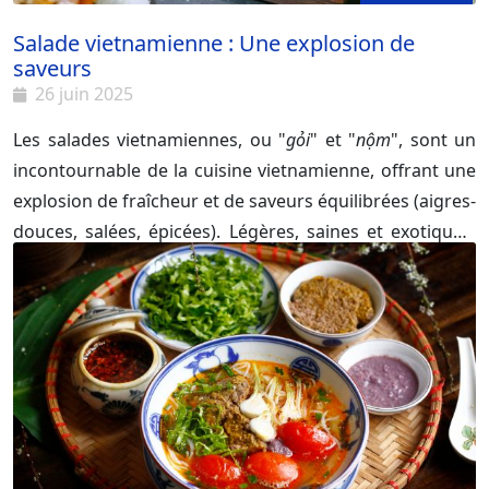
Salade vietnamienne : Une explosion de
saveurs
26 juin 2025
Les salades vietnamiennes, ou "
gỏi
" et "
nộm
", sont un
incontournable de la cuisine vietnamienne, offrant une
explosion de fraîcheur et de saveurs équilibrées (aigres-
douces, salées, épicées). Légères, saines et exotiques,
elles représentent une porte d'entrée idéale pour une
découverte culinaire authentique du Vietnam.