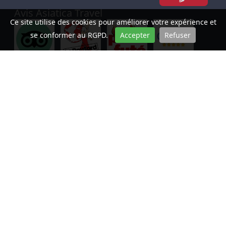
Avis Asiatica Travel
Ce site utilise des cookies pour améliorer votre expérience et
se conformer au RGPD.
Accepter
Refuser
A
SIATICA-TRAVEL
Notre siège social est basé à
A1306 - Bâtiment M3-M4 - Nguyen Chi
Thanh - Hanoi.
Tel:
+84 93619 6555
. Nous avons des bureaux
opérationnel à Hue, Ho Chi Minh Ville et au Cambodge.
Site officiel Toutes les langues:
www.asiatica.com
Français: