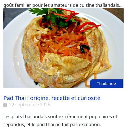
goût familier pour les amateurs de cuisine thaïlandaise.
Et pas seulement en France : partout dans le monde,
lorsqu’on évoque la gastronomie thaïlandaise, on pense
aussitôt à Tom Yum Kung.
Thaïlande
Pad Thai : origine, recette et curiosité
22 septembre 2025
Les plats thaïlandais sont extrêmement populaires et
répandus, et le pad thaï ne fait pas exception.