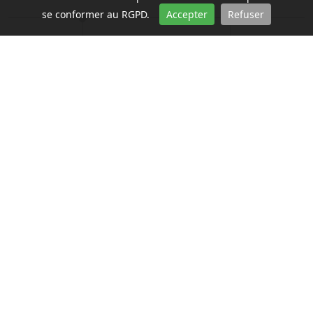
se conformer au RGPD.
Accepter
Refuser
Demander un devis
Modifier votre
gratuit
circuit
Envoyez-nous une
Même après avoir
demande de devis
reçu votre devis
GRATUIT via le
personnalisé, vous
formulaire de voyage
pourrez le modifier
sur-mesure !
pour qu’il
corresponde au
mieux à vos attentes.