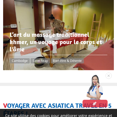
L’art du massage traditionnel
khmer, un voyage pour le corps et
l'âme
Cambodge
Siem Reap
Bien être & Détente
VOYAGER AVEC ASIATICA TRAVEL EN 5
ÉTAPES !
Ce site utilise des cookies pour améliorer votre expérience et