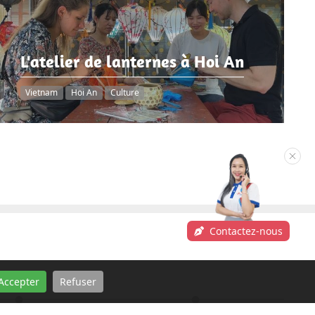
L'atelier de lanternes à Hoi An
Vietnam
Hoi An
Culture
Contactez-nous
Accepter
Refuser