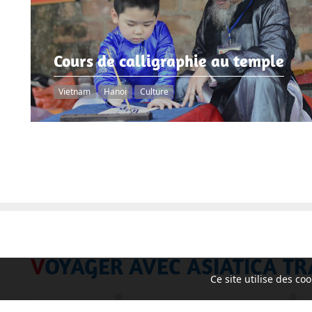
Cours de calligraphie au temple
Vietnam
Hanoi
Culture
VOYAGER AVEC ASIATICA TR
Ce site utilise des c