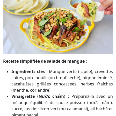
Recette simplifiée de salade de mangue :
Ingrédients clés
:
Mangue verte (râpée), crevettes
cuites, porc bouilli (ou bœuf séché), oignon émincé,
cacahuètes grillées concassées, herbes fraîches
(menthe, coriandre).
Vinaigrette (Nước chấm)
:
Préparez-la avec un
mélange équilibré de sauce poisson (nước mắm),
sucre, jus de citron vert (ou calamansi), ail haché et
piment haché.