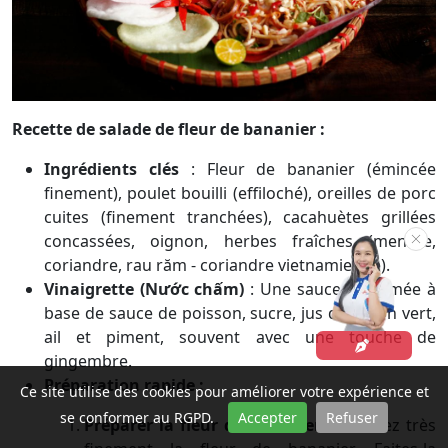
Recette de salade de fleur de bananier :
Ingrédients clés
:
Fleur de bananier (émincée
finement), poulet bouilli (effiloché), oreilles de porc
cuites (finement tranchées), cacahuètes grillées
concassées, oignon, herbes fraîches (menthe,
coriandre, rau răm - coriandre vietnamienne).
Vinaigrette (Nước chấm)
:
Une sauce parfumée à
base de sauce de poisson, sucre, jus de citron vert,
ail et piment, souvent avec une touche de
gingembre.
Préparation rapide :
Ce site utilise des cookies pour améliorer votre expérience et
se conformer au RGPD.
Accepter
Refuser
Préparer la fleur de bananier
:
Émincez très