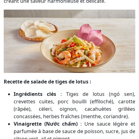
créant une saveur harmonieuse et délicate.
Recette de salade de tiges de lotus :
Ingrédients clés
:
Tiges de lotus (ngó sen),
crevettes cuites, porc bouilli (effiloché), carotte
(râpée), céleri, oignon, cacahuètes grillées
concassées, herbes fraîches (menthe, coriandre).
Vinaigrette (Nước chấm)
:
Une sauce légère et
parfumée à base de sauce de poisson, sucre, jus de
citron vert, ail et piment.