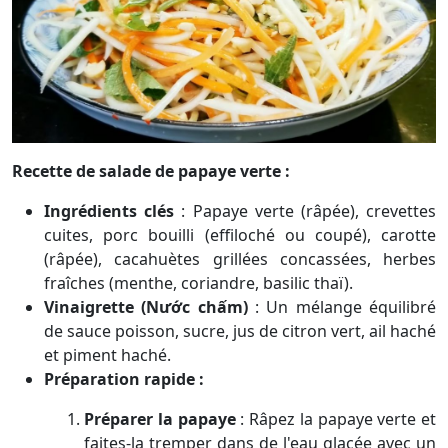
Recette de salade de papaye verte :
Ingrédients clés
:
Papaye verte (râpée), crevettes
cuites, porc bouilli (effiloché ou coupé), carotte
(râpée), cacahuètes grillées concassées, herbes
fraîches (menthe, coriandre, basilic thaï).
Vinaigrette (Nước chấm)
:
Un mélange équilibré
de sauce poisson, sucre, jus de citron vert, ail haché
et piment haché.
Préparation rapide :
Préparer la papaye
:
Râpez la papaye verte et
faites-la tremper dans de l'eau glacée avec un