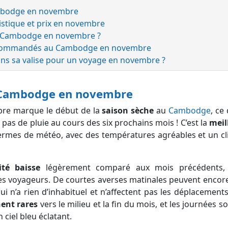
mbodge en novembre
ristique et prix en novembre
au Cambodge en novembre ?
 recommandés au Cambodge en novembre
ns sa valise pour un voyage en novembre ?
 Cambodge en novembre
re marque le début de la
saison sèche
au
Cambodge
, ce 
pas de pluie au cours des six prochains mois ! C’est la
meil
 termes de météo, avec des températures agréables et un 
té baisse
légèrement comparé aux mois précédents, r
es voyageurs. De courtes averses matinales peuvent encor
i n’a rien d’inhabituel et n’affectent pas les déplacements
nent rares
vers le milieu et la fin du mois, et les journées 
n ciel bleu éclatant.