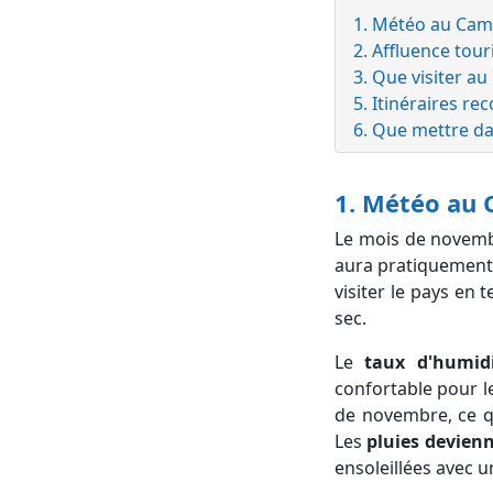
1. Météo au Ca
2. Affluence tou
3. Que visiter 
5. Itinéraires
6. Que mettre da
1. Météo au
Le mois de novemb
aura pratiquement 
visiter le pays en
sec.
Le
taux d'humidi
confortable pour l
de novembre, ce qu
Les
pluies devien
ensoleillées avec u