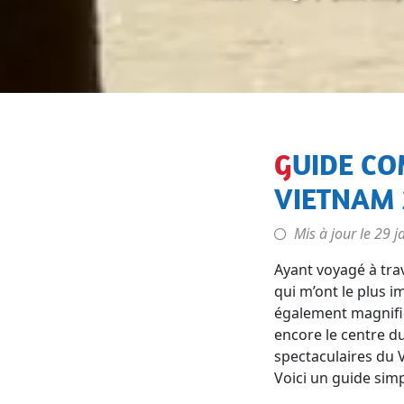
GUIDE COMPLET POUR VISITER LE NORD DU
VIETNAM 
Mis à jour le
29 j
Ayant voyagé à tra
qui m’ont le plus i
également magnifiq
encore le centre du
spectaculaires du V
Voici un guide sim