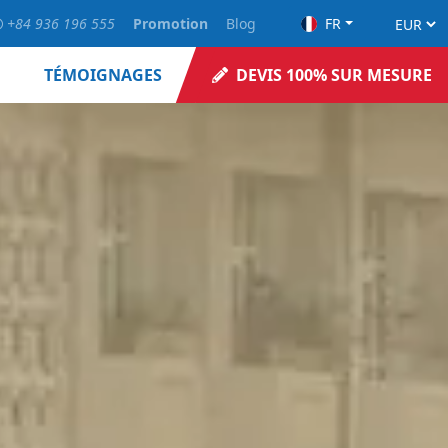
+84 936 196 555
Promotion
Blog
FR
TÉMOIGNAGES
DEVIS 100% SUR MESURE