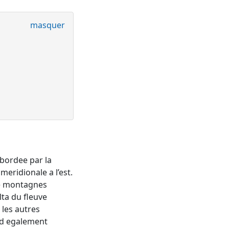
masquer
 bordee par la
meridionale a l’est.
de montagnes
lta du fleuve
 les autres
nd egalement