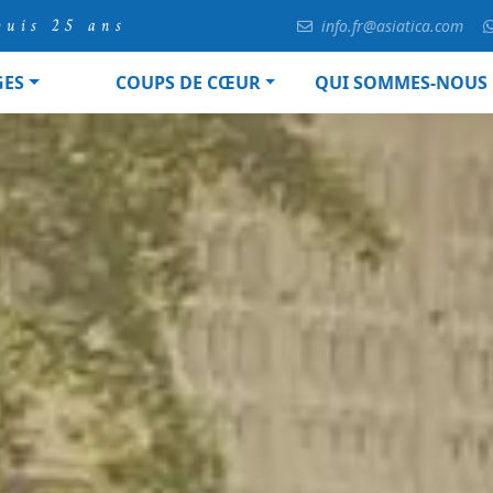
puis 25 ans
info.fr@asiatica.com
GES
COUPS DE CŒUR
QUI SOMMES-NOUS