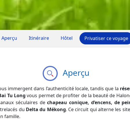
Aperçu
Itinéraire
Hôtel
Privatiser ce voyage
Aperçu
us immergent dans l’authenticité locale, tandis que la
rése
Bai Tu Long
vous permet de profiter de la beauté de Halong 
isanaux séculaires de
chapeau conique, d’encens, de pei
ntrelacés du
Delta du Mékong
. Ce circuit qui alterne les 
n famille.