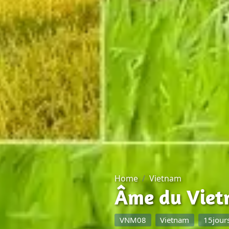
Home
Vietnam
Âme du Vietn
VNM08
Vietnam
15jour