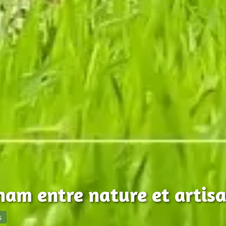
am entre nature et artis
s