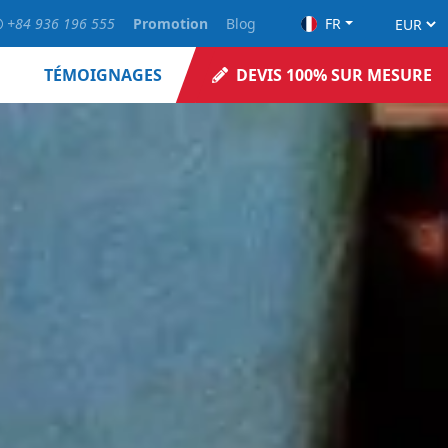
+84 936 196 555
Promotion
Blog
FR
TÉMOIGNAGES
DEVIS 100% SUR MESURE