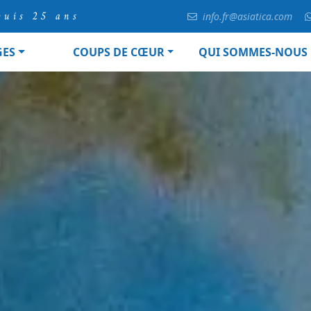
puis 25 ans
info.fr@asiatica.com
GES
COUPS DE CŒUR
QUI SOMMES-NOUS