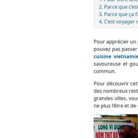
2. Parce que c’es
3. Parce que ça 
4. C’est voyager
Pour apprécier un 
pouvez pas passer à
cuisine vietnami
savoureuse et gout
commun.
Pour découvrir cett
des nombreux resta
grandes villes, vo
ne plus l’être et d