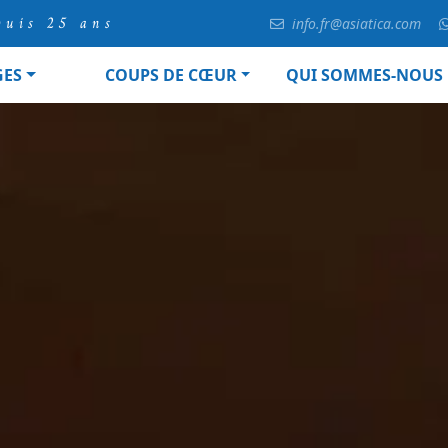
puis 25 ans
info.fr@asiatica.com
GES
COUPS DE CŒUR
QUI SOMMES-NOUS