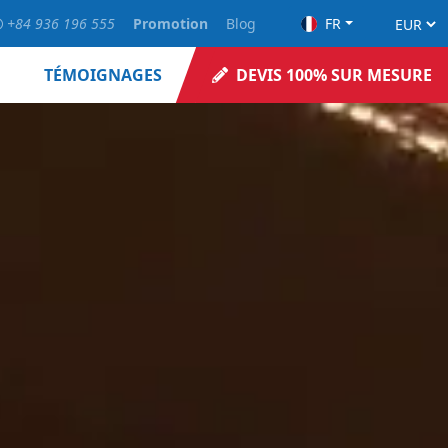
+84 936 196 555
Promotion
Blog
FR
TÉMOIGNAGES
DEVIS 100% SUR MESURE