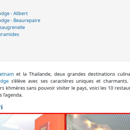
dge - Alibert
odge - Beaurepaire
eaugrenelle
yramides
e
ietnam
et la Thaïlande, deux grandes destinations culin
dge
s’élève avec ses caractères uniques et charmants.
rs khmères sans pouvoir visiter le pays, voici les 10 rest
s l’agenda.
i