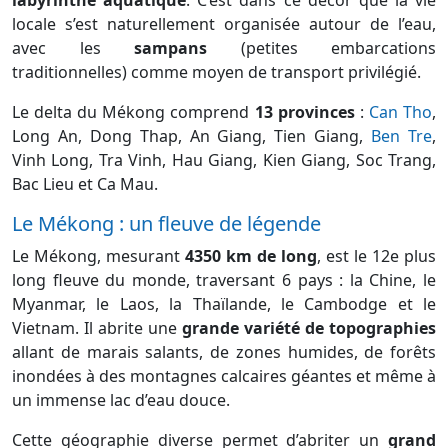
labyrinthe aquatique
. C’est dans ce décor que la vie
locale s’est naturellement organisée autour de l’eau,
avec les
sampans
(petites embarcations
traditionnelles) comme moyen de transport privilégié.
Le delta du Mékong comprend
13 provinces
:
Can Tho
,
Long An, Dong Thap, An Giang, Tien Giang,
Ben Tre
,
Vinh Long, Tra Vinh, Hau Giang, Kien Giang, Soc Trang,
Bac Lieu et Ca Mau.
Le Mékong : un fleuve de légende
Le Mékong, mesurant
4350 km de long
, est le 12e plus
long fleuve du monde, traversant 6 pays : la Chine, le
Myanmar, le Laos, la Thaïlande, le Cambodge et le
Vietnam. Il abrite une
grande variété de topographies
allant de marais salants, de zones humides, de forêts
inondées à des montagnes calcaires géantes et même à
un immense lac d’eau douce.
Cette géographie diverse permet d’abriter un
grand