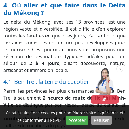
4. Où aller et que faire dans le Delta
du Mékong ?
Le delta du Mékong, avec ses 13 provinces, est une
région vaste et diversifiée. Il est difficile d’en explorer
toutes les facettes en quelques jours, d’autant plus que
certaines zones restent encore peu développées pour
le tourisme. C’est pourquoi nous vous proposons une
sélection de destinations typiques, idéales pour un
séjour de
2 à 4 jours
, alliant découverte, nature,
artisanat et immersion locale.
4.1. Ben Tre : la terre du cocotier
Parmi les provinces les plus charmantes du delta, Ben
Tre, à seulement
2 heures de route de Ho Chi Minh-
Ville
, se distingue par son réseau dense de canaux et
ses paysages paisibles. Surnommée la
capitale du
Ce site utilise des cookies pour améliorer votre expérience et
cocotier du Vietnam
, elle abrite la plus grande zone de
se conformer au RGPD.
Accepter
Refuser
culture de cocotiers du pays.