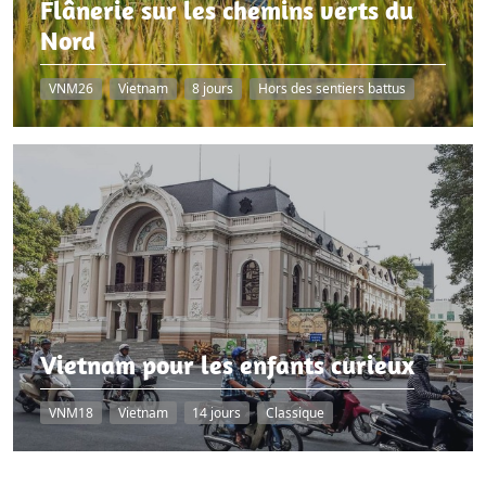
Flânerie sur les chemins verts du
Nord
VNM26
Vietnam
8 jours
Hors des sentiers battus
Vietnam pour les enfants curieux