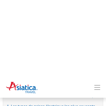
Accueil
Blogs
Prise de courant au Vietnam
PRISE DE COURANT AU VIETNAM
Mis à jour le
23 mars 2024
Ce guide précis sur les prises de courant, la tension et
la fréquence au Vietnam fournira les informations
nécessaires et vous aidera à préparer un voyage sans
souci au Vietnam.