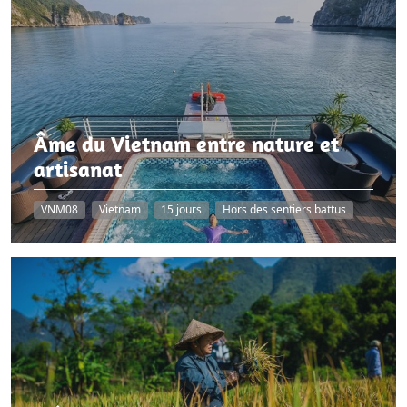
Vietnam & Cambodge
Âme du Vietnam entre nature et
artisanat
VNM08
Vietnam
15 jours
Hors des sentiers battus