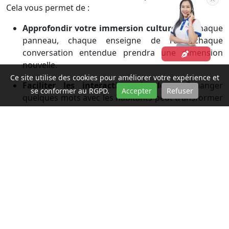
Cela vous permet de :
Approfondir votre immersion culturelle
:
Chaque
panneau, chaque enseigne de rue, chaque
conversation entendue prendra une dimension
nouvelle.
Ce site utilise des cookies pour améliorer votre expérience et
Faciliter les interactions locales
:
Échanger
se conformer au RGPD.
Accepter
Refuser
quelques mots avec les habitants peut transformer
une transaction en un moment de partage
authentique.
Apprécier la richesse de la littérature et des arts
:
Même si vous ne lisez pas couramment, savoir que
le chữ Quốc ngữ a rendu la culture accessible à
tous vous donnera une perspective plus riche.
Découvrir le Vietnam sous un angle unique
:
C'est une porte d'entrée vers une compréhension
plus profonde de l'identité vietnamienne, forgée à