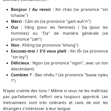
Bonjour / Au revoir
:
Xin chào (se prononce "sin
tchaow")
Merci
:
Cảm ơn (se prononce "gam euh'n")
Oui
:
Vâng (pour les femmes) / Dạ (pour les
hommes) ou "Dạ" de manière générale (se
prononce "zah")
Non
:
Không (se prononce "khong")
Excusez-moi / S'il vous plaît
:
Xin lỗi (se prononce
"sin loy")
Délicieux
:
Ngon (se prononce "ngon", avec un ton
descendant)
Combien ?
:
Bao nhiêu ? (se prononce "baow nyieu
?")
N'ayez crainte des tons ! Même si vous ne les maîtrisez
pas parfaitement, l'effort sera toujours apprécié. Les
Vietnamiens sont très tolérants et ravis de voir les
étrangers s'intéresser à leur langue.