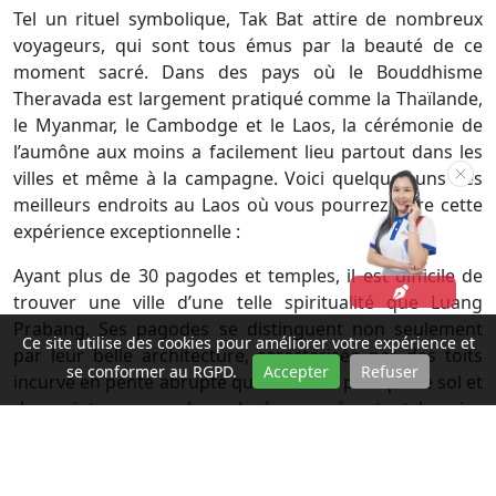
Tel un rituel symbolique, Tak Bat attire de nombreux
voyageurs, qui sont tous émus par la beauté de ce
moment sacré. Dans des pays où le Bouddhisme
Theravada est largement pratiqué comme la Thaïlande,
le Myanmar, le Cambodge et le Laos, la cérémonie de
l’aumône aux moins a facilement lieu partout dans les
villes et même à la campagne. Voici quelques-uns des
meilleurs endroits au Laos où vous pourrez vivre cette
expérience exceptionnelle :
Ayant plus de 30 pagodes et temples, il est difficile de
trouver une ville d’une telle spiritualité que Luang
Prabang. Ses pagodes se distinguent non seulement
Ce site utilise des cookies pour améliorer votre expérience et
par leur belle architecture, caractérisée par des toits
se conformer au RGPD.
Accepter
Refuser
incurvé en pente abrupte qui touchent presque le sol et
des peintures murales colorées représentant les vies
passées du Bouddha, mais elles abritent également
environ un millier de moines qui préservent la foi et
l'esprit de l'ancienne capitale. Par conséquent, la