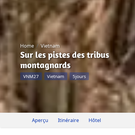
Home
Vietnam
Sur les pistes des tribus
montagnards
VNM27
Vietnam
5jours
Aperçu
Itinéraire
Hôtel