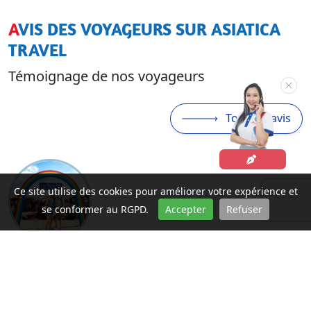
AVIS DES VOYAGEURS SUR ASIATICA
TRAVEL
Témoignage de nos voyageurs
Tous les avis
Ce site utilise des cookies pour améliorer votre expérience et
se conformer au RGPD.
Accepter
Refuser
MAGNIFIQUE VOYAGE AU VIETNAM
Occitanie
Patrick Varinard
,
(19/03/2026)