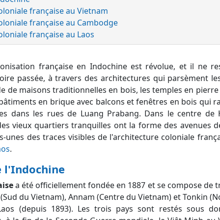
coloniale française au Vietnam
coloniale française au Cambodge
oloniale française au Laos
onisation française en Indochine est révolue, et il ne r
loire passée, à travers des architectures qui parsèment les 
ade de maisons traditionnelles en bois, les temples en pierr
âtiments en brique avec balcons et fenêtres en bois qui rap
es dans les rues de Luang Prabang. Dans le centre de 
es vieux quartiers tranquilles ont la forme des avenues des
-unes des traces visibles de l'architecture coloniale franç
aos
.
e l'Indochine
aise
a été officiellement fondée en 1887 et se compose de tr
(Sud du Vietnam), Annam (Centre du Vietnam) et Tonkin (No
os (depuis 1893). Les trois pays sont restés sous do