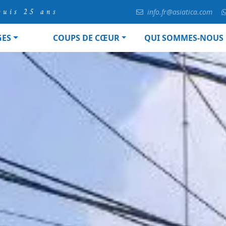
puis 25 ans
info.fr@asiatica.com
GES
COUPS DE CŒUR
QUI SOMMES-NOUS