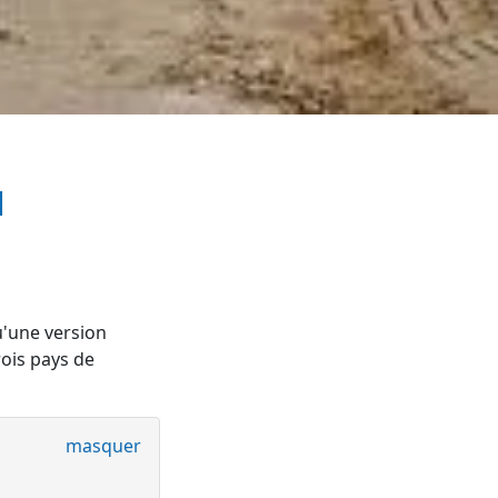
u'une version
rois pays de
masquer