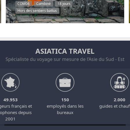
COM06
Combiné
18 jours
Hors des sentiers battus
ASIATICA TRAVEL
Spécialiste du voyage sur mesure de l’Asie du Sud - Est
49.953
150
2.000
eurs français et
employés dans les
guides et chauf
cophones depuis
bureaux
2001