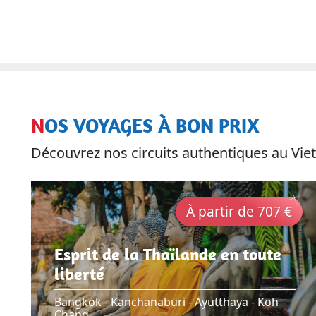
NOS VOYAGES À BON PRIX
Découvrez nos circuits authentiques au V
À partir de 707 €
Esprit de la Thaïlande en toute
liberté
Bangkok - Kanchanaburi - Ayutthaya - Koh
Chang