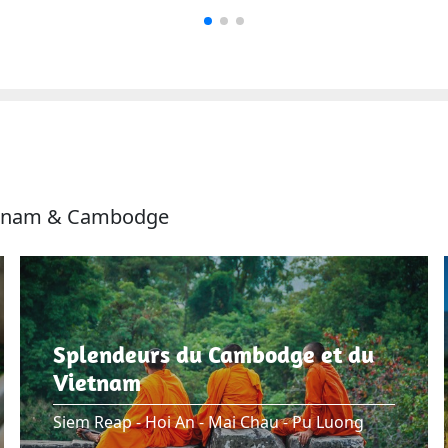
ietnam & Cambodge
Splendeurs du Cambodge et du
Vietnam
Siem Reap - Hoi An - Mai Chau - Pu Luong