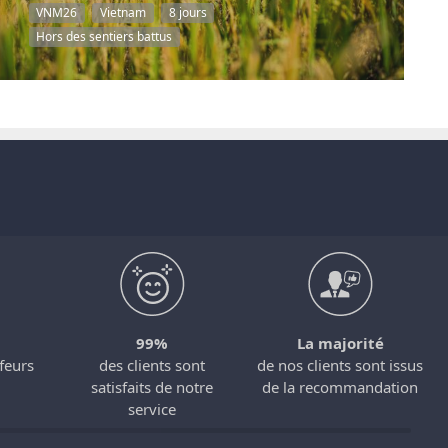
VNM26
Vietnam
8 jours
Hors des sentiers battus
99%
La majorité
feurs
des clients sont
de nos clients sont issus
satisfaits de notre
de la recommandation
service