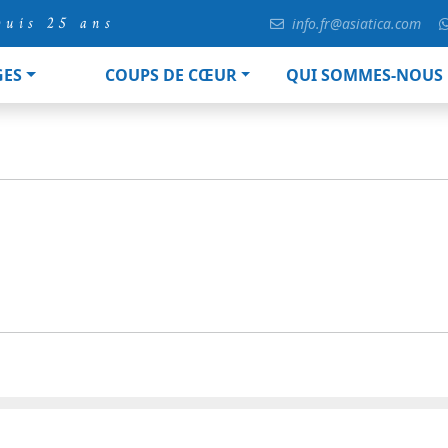
puis 25 ans
info.fr@asiatica.com
GES
COUPS DE CŒUR
QUI SOMMES-NOUS