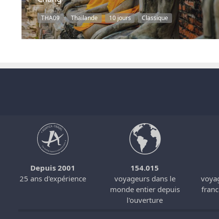
THA09
Thaïlande
10 jours
Classique
Depuis 2001
154.015
s
25 ans d'expérience
voyageurs dans le
voyag
monde entier depuis
fran
l'ouverture