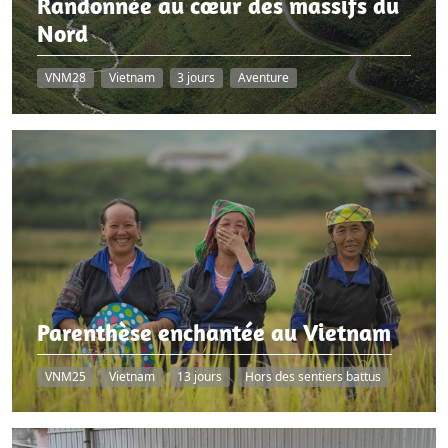
Randonnée au cœur des massifs du
Nord
VNM28
Vietnam
3 jours
Aventure
Parenthèse enchantée au Vietnam
VNM25
Vietnam
13 jours
Hors des sentiers battus