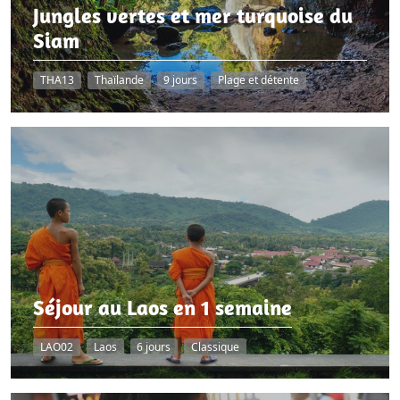
Jungles vertes et mer turquoise du
Siam
THA13
Thaïlande
9 jours
Plage et détente
Séjour au Laos en 1 semaine
LAO02
Laos
6 jours
Classique