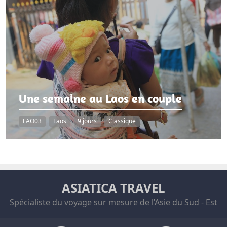
Une semaine au Laos en couple
LAO03
Laos
9 jours
Classique
ASIATICA TRAVEL
Spécialiste du voyage sur mesure de l’Asie du Sud - Est