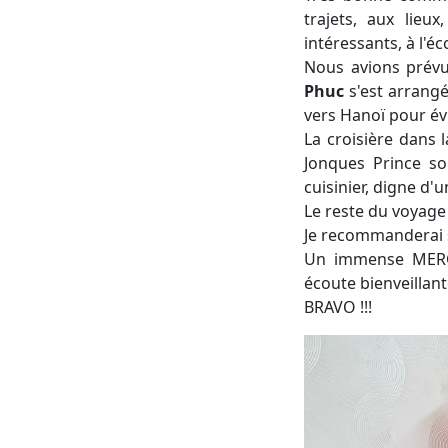
trajets, aux lieu
intéressants, à l'é
Nous avions prévu
Phuc
s'est arrangé
vers Hanoï pour évi
La croisière dans 
Jonques Prince son
cuisinier, digne d'u
Le reste du voyage é
Je recommanderai s
Un immense MER
écoute bienveillant
BRAVO !!!