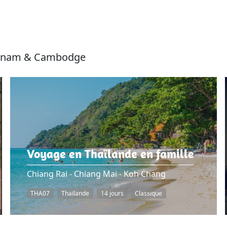
ietnam & Cambodge
Voyage en Thaïlande en famille
Chiang Rai - Chiang Mai - Koh Chang
THA07
Thaïlande
14 jours
Classique