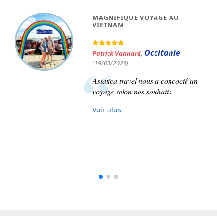
SUPERBE VOYAGE DE 3
SEMAINES AU VIETNAM
Anne Rochon du Berdier Dorisse
,
Île-de-France
(02/10/2025)
Superbe voyage de 3 semaines au
Vietnam organisé de main de
maître par Asiatica. Je
recommanderai sans hésitation
Asiatica !
Voir plus