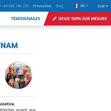
+84 936 196 555
Promotion
Blog
FR
TÉMOIGNAGES
DEVIS 100% SUR MESURE
ETNAM
Asiatica
.
attentes quant aux