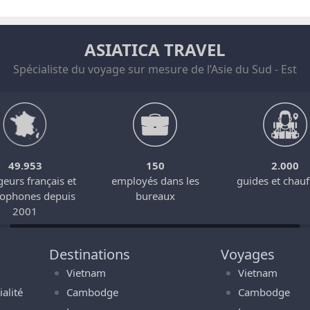
ASIATICA TRAVEL
Spécialiste du voyage sur mesure de l’Asie du Sud - Est
49.953
150
2.000
eurs français et
employés dans les
guides et chauf
cophones depuis
bureaux
2001
Destinations
Voyages
Vietnam
Vietnam
alité
Cambodge
Cambodge