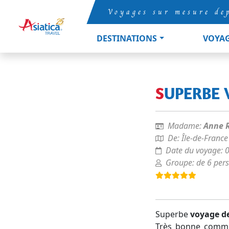
Voyages sur mesure de
DESTINATIONS
VOYA
SUPERBE
Madame:
Anne R
De:
Île-de-France
Date du voyage:
Groupe:
de 6 per
Superbe
voyage d
Très bonne comm