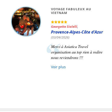
VOYAGE VIETNAM ET LAOS
Pierre-Maxime Paré
,
(17/11/2025)
Ce voyage a été parfaitement
organisé du début à la fin. Notre
représentante fut Mme Le Thu et
nous n'avons que de bons mots à
son sujet.
Voir plus