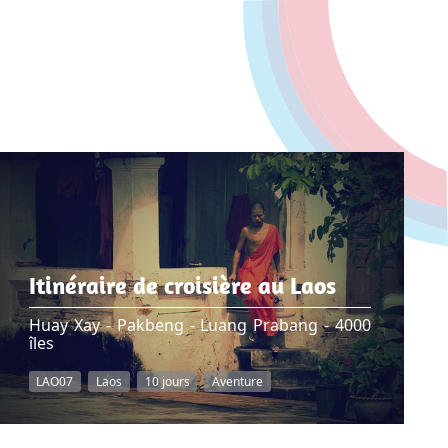
Itinéraire de croisière au Laos
Huay Xay - Pakbeng - Luang Prabang - 4000
îles
LAO07
Laos
10 jours
Aventure