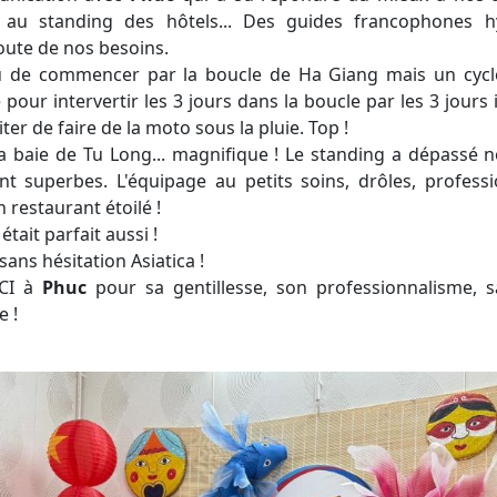
x, au standing des hôtels... Des guides francophones hy
coute de nos besoins.
 de commencer par la boucle de Ha Giang mais un cycl
 pour intervertir les 3 jours dans la boucle par les 3 jours
ter de faire de la moto sous la pluie. Top !
la baie de Tu Long... magnifique ! Le standing a dépassé 
t superbes. L'équipage au petits soins, drôles, professio
n restaurant étoilé !
tait parfait aussi !
ans hésitation Asiatica !
CI à
Phuc
pour sa gentillesse, son professionnalisme, s
e !