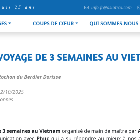
puis 25 ans
info.fr@asiatica.com
GES
COUPS DE CŒUR
QUI SOMMES-NOUS
 VOYAGE DE 3 SEMAINES AU VI
ochon du Berdier Dorisse
02/10/2025
sonnes
e 3 semaines au Vietnam
organisé de main de maître par
unication avec
Phuc
qui a su répondre au mieux à nos 