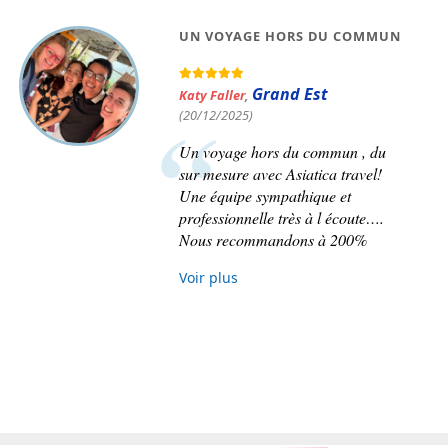
VOYAGE COMBINÉ LAOS ET
CAMBODGE
Hauts-de-France
Eric Lenart
,
(28/01/2026)
Je dois dire que nos attentes furent
comblées, le bon équilibre entre
visites culturelles, immersion
nature, rencontres avec la
population fut.très bien respecté.
Voir plus