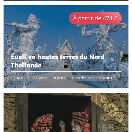
À partir de 474 €
Éveil en hautes terres du Nord
Thaïlande
THA10
Thaïlande
8 jours
Hors des sentiers battus