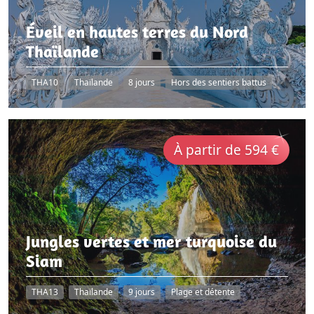
Éveil en hautes terres du Nord
Thaïlande
THA10
Thaïlande
8 jours
Hors des sentiers battus
À partir de 594 €
Jungles vertes et mer turquoise du
Siam
THA13
Thaïlande
9 jours
Plage et détente