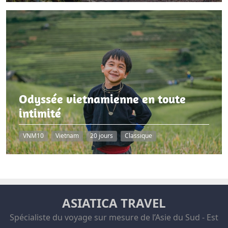
Odyssée vietnamienne en toute
intimité
VNM10
Vietnam
20 jours
Classique
ASIATICA TRAVEL
Spécialiste du voyage sur mesure de l’Asie du Sud - Est