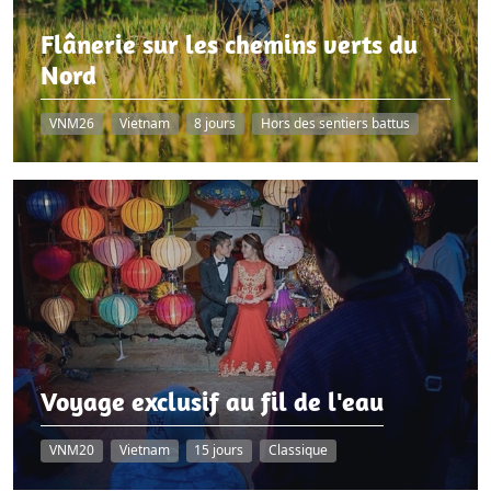
Flânerie sur les chemins verts du
Nord
VNM26
Vietnam
8 jours
Hors des sentiers battus
Voyage exclusif au fil de l'eau
VNM20
Vietnam
15 jours
Classique