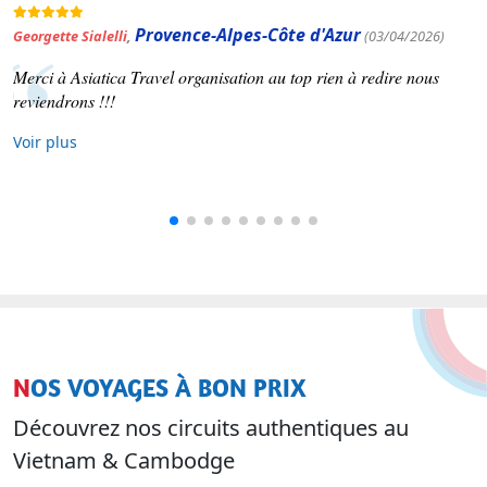
pes-Côte d'Azur
Occitanie
(03/04/2026)
Patrick Varinard
,
(1
ation au top rien à redire nous
Asiatica travel nous a concoct
Voir plus
NOS VOYAGES À BON PRIX
Découvrez nos circuits authentiques au
Vietnam & Cambodge