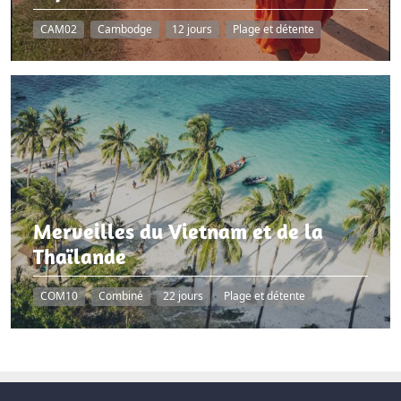
CAM02
Cambodge
12 jours
Plage et détente
Merveilles du Vietnam et de la
Thaïlande
COM10
Combiné
22 jours
Plage et détente