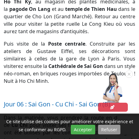
Ho Thi Ky
, au magasin des plantes médicinales, à
la
pagode On Lang
et au
temple de Thien Hau
dans le
quartier de Cho Lon (Grand Marché). Retour au centre
ville pour visiter la petite ruelle Le Cong Kieu où vous
aurez tant de magasins d’antiquités.
Puis visite de la
Poste centrale
. Construite par les
ateliers de Gustave Eiffel, ses décorations sont
similaires à celles de la gare de Lyon à Paris. Vous
visiterez ensuite la
Cathédrale de Sai Gon
dans un style
néo-roman, en briques rouges importées de Toulouse !
Nuit à Ho Chi Minh.
Jour 06 : Sai Gon - Cu Chi - Sai Gon (B)
Dans la matinée, vous prendrez la route en direction
Ce site utilise des cookies pour améliorer votre expérience et
de
Cu Chi
pour visiter ses fameux tunnels. Les tunnels
se conformer au RGPD.
Accepter
Refuser
ont été utilisés par les combattants du Viet Cong en