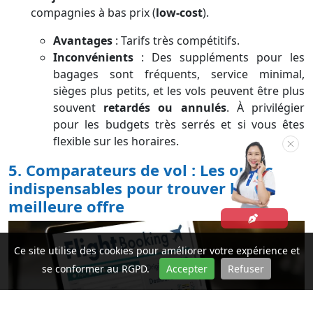
compagnies à bas prix (
low-cost
).
Avantages
: Tarifs très compétitifs.
Inconvénients
: Des suppléments pour les
bagages sont fréquents, service minimal,
sièges plus petits, et les vols peuvent être plus
souvent
retardés ou annulés
. À privilégier
pour les budgets très serrés et si vous êtes
flexible sur les horaires.
5. Comparateurs de vol : Les outils
indispensables pour trouver la
meilleure offre
Ce site utilise des cookies pour améliorer votre expérience et
se conformer au RGPD.
Accepter
Refuser