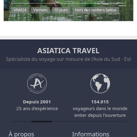
VNM24
Vietnam
10 jours
Hors des sentiers battus
ASIATICA TRAVEL
Spécialiste du voyage sur mesure de l’Asie du Sud - Est
Depuis 2001
154.015
25 ans d'expérience
voyageurs dans le monde
entier depuis l'ouverture
À propos
Informations