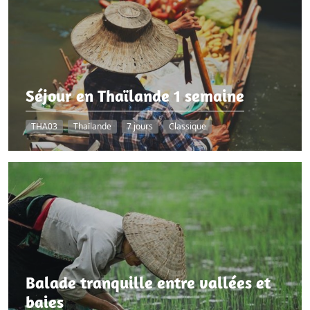
Séjour en Thaïlande 1 semaine
THA03
Thaïlande
7 jours
Classique
Balade tranquille entre vallées et
baies