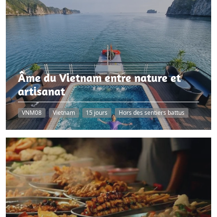
Âme du Vietnam entre nature et
artisanat
VNM08
Vietnam
15 jours
Hors des sentiers battus