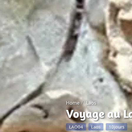
Home
Laos
Voyage au L
LAO04
Laos
10jours