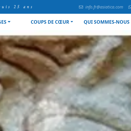
puis 25 ans
info.fr@asiatica.com
GES
COUPS DE CŒUR
QUI SOMMES-NOUS