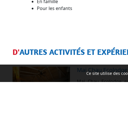
En famille
Pour les enfants
D'AUTRES ACTIVITÉS ET EXPÉRI
Mai Chau Ecolodge
Ce site utilise des c
Mai Chau Ecolodge es
dans la vallée de Mai
traits de la culture 
cadre luxueux et c
respectant l'environne
présente le
Mai Chau E
des conseils utiles pour