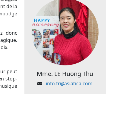
nt de la
Cambodge
ez donc
magique.
hoix.
eur peut
Mme. LE Huong Thu
en stop-
info.fr@asiatica.com
 musique