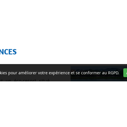
ENCES
ookies pour améliorer votre expérience et se conformer au RGPD.
t un éco-resort situé
 Chau, qui intègre les
ethnique thaïe dans un
onfortable, tout en
ment. Cet article vous
colodge
et vous donne
 votre séjour.