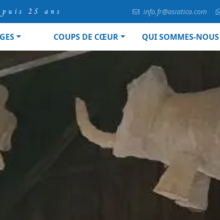
epuis 25 ans
info.fr@asiatica.com
GES
COUPS DE CŒUR
QUI SOMMES-NOUS