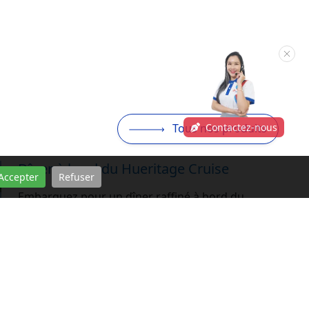
Contactez-nous
Tous nos produits
Dîner à bord du Hueritage Cruise
Accepter
Refuser
Embarquez pour un dîner raffiné à bord du
Hueritage Cruise, en naviguant paisiblement le
long des berges poétiques de la rivière des
Parfums au crépuscule. Cette croisière vous
offre une vue unique sur les symboles de Huế
En savoir plus