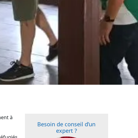
ment à
Besoin de conseil d’un
expert ?
éfugiés