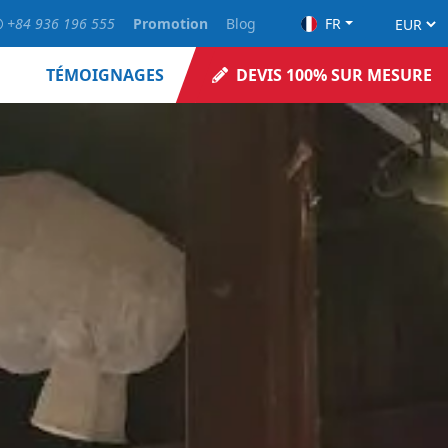
+84 936 196 555
Promotion
Blog
FR
TÉMOIGNAGES
DEVIS 100% SUR MESURE