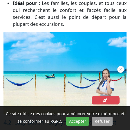
Idéal pour
:
Les familles, les couples, et tous ceux
qui recherchent le confort et l'accès facile aux
services. C'est aussi le point de départ pour la
plupart des excursions.
Ce site utilise des cookies pour améliorer votre expérience et
4.2. Lazy Beach : Le Joyau Primé de l'Ouest
se conformer au RGPD.
Accepter
Refuser