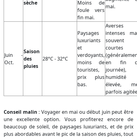
sèche
Moins de
mai.
foule vers
fin mai.
Averses
Paysages
intenses ma
luxuriants
souvent
et
courtes
Saison
Juin -
verdoyants,
(généraleme
des
28°C - 32°C
Oct.
moins de
en fin d
pluies
touristes,
journée),
prix plus
humidité
bas.
élevée, m
parfois agitée
Conseil malin
:
Voyager en mai ou début juin peut être
une excellente option. Vous profiterez encore de
beaucoup de soleil, de paysages luxuriants, et de prix
plus abordables avant le pic de la saison des pluies, tout