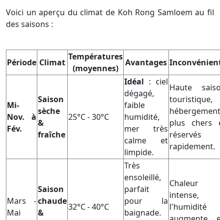
Voici un aperçu du climat de Koh Rong Samloem au fil
des saisons :
Températures
Période
Climat
Avantages
Inconvénien
(moyennes)
Idéal
: ciel
Haute sais
dégagé,
Saison
touristique,
Mi-
faible
sèche
hébergement
Nov. à
25°C - 30°C
humidité,
&
plus chers 
Fév.
mer très
fraîche
réservés
calme et
rapidement.
limpide.
Très
ensoleillé,
Chaleur
Saison
parfait
intense,
Mars -
chaude
pour la
32°C - 40°C
l'humidité
Mai
&
baignade.
augmente 