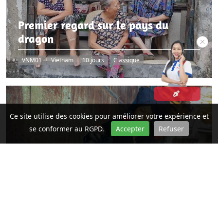
Premier regard sur le pays du
dragon
VNM01
Vietnam
10 jours
Classique
Ce site utilise des cookies pour améliorer votre expérience et
se conformer au RGPD.
Accepter
Refuser
Aventure en terres inconnues du
Vietnam
VNM14
Vietnam
14 jours
Aventure