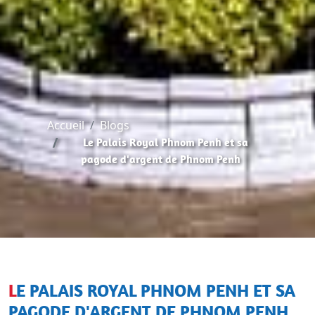
Accueil
Blogs
Le Palais Royal Phnom Penh et sa
pagode d'argent de Phnom Penh
LE PALAIS ROYAL PHNOM PENH ET SA
PAGODE D'ARGENT DE PHNOM PENH