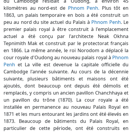
du Cambodge résidait à Oudong, à environ 45
kilomètres au nord-est de
Phnom Penh.
Plus tôt en
1863, un palais temporaire en bois a été construit un
peu au nord du site actuel du Palais à
Phnom Penh
. Le
premier palais royal à être construit à l'emplacement
actuel a été conçu par l'architecte Neak Okhna
Tepnimith Mak et construit par le protectorat français
en 1866. La même année, le roi Norodom a déplacé la
cour royale d'Oudong au nouveau palais royal à
Phnom
Penh
et La ville est devenue la capitale officielle du
Cambodge l'année suivante. Au cours de la décennie
suivante, plusieurs bâtiments et maisons ont été
ajoutés, dont beaucoup ont depuis été démolis et
remplacés, y compris un ancien pavillon Chanchhaya et
un pavillon du trône (1870). La cour royale a été
installée en permanence au nouveau Palais Royal en
1871 et les murs entourant les jardins ont été élevés en
1873. Beaucoup de bâtiments du Palais Royal, en
particulier de cette période, ont été construits en