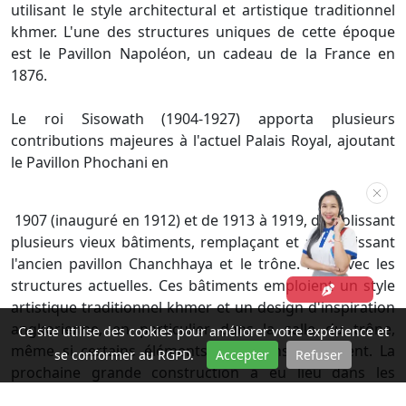
utilisant le style architectural et artistique traditionnel
khmer. L'une des structures uniques de cette époque
est le Pavillon Napoléon, un cadeau de la France en
1876.
Le roi Sisowath (1904-1927) apporta plusieurs
contributions majeures à l'actuel Palais Royal, ajoutant
le Pavillon Phochani en
1907 (inauguré en 1912) et de 1913 à 1919, démolissant
plusieurs vieux bâtiments, remplaçant et agrandissant
l'ancien pavillon Chanchhaya et le trône. Hall avec les
structures actuelles. Ces bâtiments emploient un style
artistique traditionnel khmer et un design d'inspiration
angkorienne, en particulier dans la salle du trône,
Ce site utilise des cookies pour améliorer votre expérience et
même si certains éléments européens subsistent. La
se conformer au RGPD.
Accepter
Refuser
prochaine grande construction a eu lieu dans les
années 1930 sous le roi Monivong avec l'ajout de la