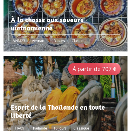
À la chasse aux saveurs
vietnamienne
VNM23
Vietnam
13 jours
Classique
À partir de 707 €
Esprit de la Thaïlande en toute
liberté
THA09
Thaïlande
10 jours
Classique