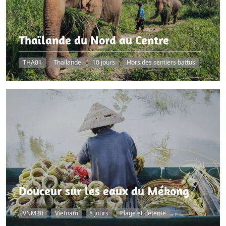
Thaïlande du Nord au Centre
THA01
Thaïlande
10 jours
Hors des sentiers battus
Douceur sur les eaux du Mékong
VNM30
Vietnam
8 jours
Plage et détente