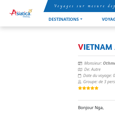
Voyages sur mesure de
DESTINATIONS
VOYA
VIETNAM
Monsieur:
Othm
De:
Autre
Date du voyage:
Groupe:
de 3 per
Bonjour Nga,