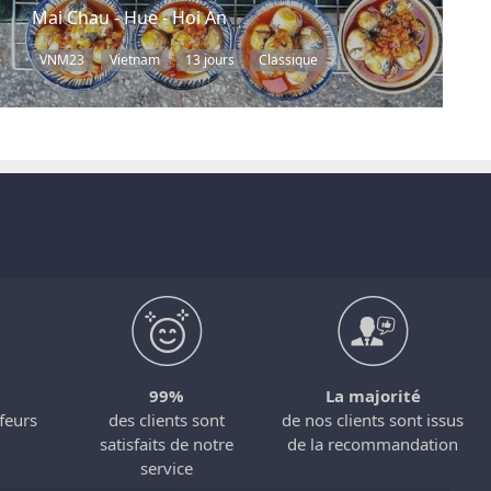
Mai Chau - Hue - Hoi An
VNM23
Vietnam
13 jours
Classique
99%
La majorité
feurs
des clients sont
de nos clients sont issus
satisfaits de notre
de la recommandation
service