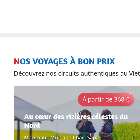
NOS VOYAGES À BON PRIX
Découvrez nos circuits authentiques au V
À partir de 368 €
Au cœur des rizières célestes du
Nord
Mai Chau - Mu Cang Chai - Sapa