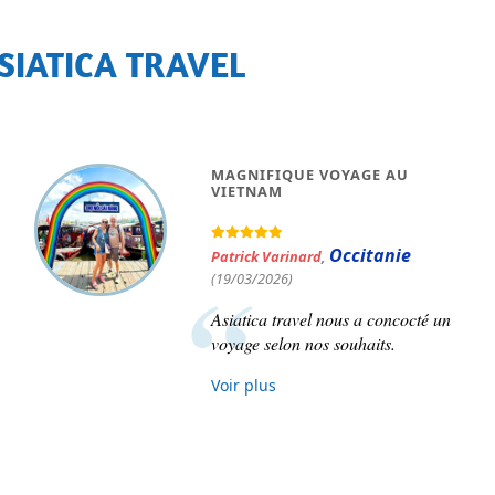
SIATICA TRAVEL
AM ET LAOS
SUPERBE VOYAGE
SEMAINES AU V
aré
,
(17/11/2025)
Anne Rochon du Ber
 parfaitement
Île-de-France
(0
t à la fin. Notre
Superbe voyage d
ut Mme Le Thu et
Vietnam organisé
e de bons mots à
maître par Asiatic
recommanderai san
Asiatica !
Voir plus