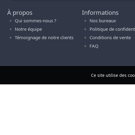
À propos
Informations
Qui sommes-nous ?
Nos bureaux
Notre équipe
Politique de confidenti
Témoignage de notre clients
Conditions de vente
FAQ
Ce site utilise des c
Notre siège social est basé à
A1306 - Bâtiment M3-M4 
Si