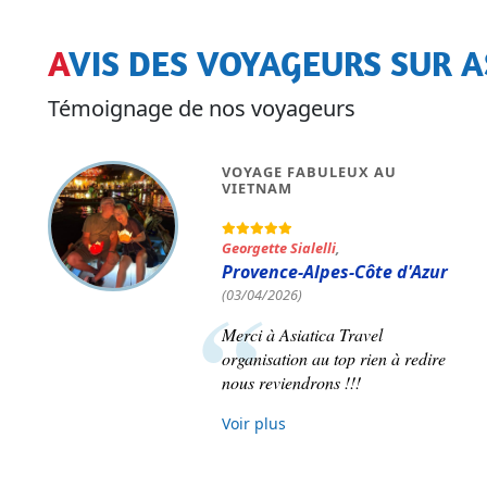
AVIS DES VOYAGEURS SUR A
Témoignage de nos voyageurs
 HORS DU COMMUN
VOYAGE VIETN
Pierre-Maxime P
and Est
Ce voyage a été
organisé du débu
rs du commun , du
représentante f
c Asiatica travel!
nous n'avons qu
mpathique et
son sujet.
e très à l écoute….
andons à 200%
Voir plus