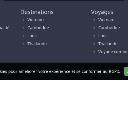
Destinations
Voyages
Vietnam
Vietnam
alité
Cambodge
Cambodge
Laos
Laos
Thaïlande
Thaïlande
Voyage combi
ookies pour améliorer votre expérience et se conformer au RGPD.
A
SIATICA-TRAVEL
- Nguyen Chi Thanh - Hanoi.
Tel:
+84 93619 6555
. Nous avons des bureaux o
te officiel Toutes les langues:
www.asiatica.com
Français:
www.asiatica-travel
© Asiatica Travel 2001