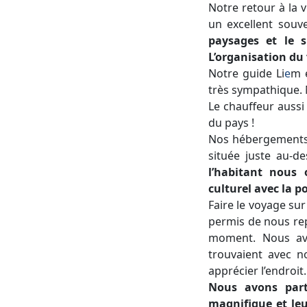
Notre retour à la vi
un excellent souv
paysages et le s
L’organisation du
Notre guide Li
e
m é
très sympathique.
Le chauffeur aussi
du pays
!
Nos hébergements é
située juste au-d
l’habitant nous 
culturel avec la 
Faire le voyage sur
permis de nous repo
moment. Nous avo
trouvaient avec n
apprécier l’endroit.
Nous avons part
magnifique et leu