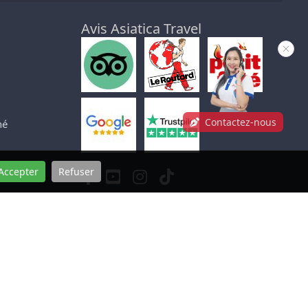
Avis Asiatica Travel
Contactez-nous
né
Accepter
Refuser
pérationnel à Hue, Ho Chi Minh Ville et au Cambodge.
.fr