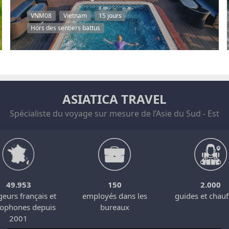
VNM08
Vietnam
15 jours
Hors des sentiers battus
ASIATICA TRAVEL
Spécialiste du voyage sur mesure de l’Asie du Sud - Est
49.953
150
2.000
eurs français et
employés dans les
guides et chauf
cophones depuis
bureaux
2001