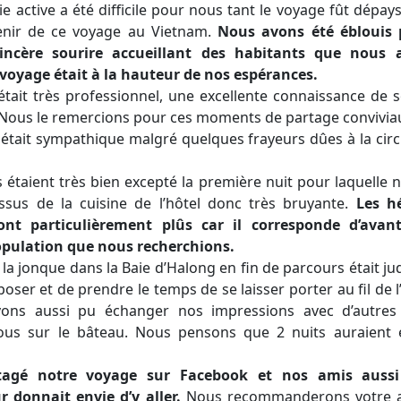
e active a été difficile
pour nous tant le voyage fût dépay
enir de ce voyage au Vietnam.
Nous avons été éblouis 
incère sourire accueillant des habitants que nous 
 voyage était à la hauteur de nos espérances.
tait très professionnel, une excellente connaissance de 
 Nous le remercions pour ces moments de partage convivia
 était sympathique malgré quelques frayeurs dûes à la circu
taient très bien excepté la première nuit pour laquelle 
essus de la cuisine de l’hôtel donc très bruyante.
Les h
ont particulièrement plûs car il corresponde d’avan
population que nous recherchions.
 la jonque dans la Baie d’Halong en fin de parcours était jud
ser et de prendre le temps de se laisser porter au fil de l
ns aussi pu échanger nos impressions avec d’autres
ous sur le bâteau. Nous pensons que 2 nuits auraient 
agé notre voyage sur Facebook et nos amis aussi
r donnait envie d’y aller.
Nous recommanderons votre a