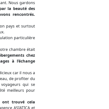
sant. Nous gardons
par la beauté des
avons rencontrés.
son pays et surtout
ux.
lation particulière
notre chambre était
ébergements chez
tage
s
à l’échange
icieux car il nous a
’eau, de profiter du
 voyageurs qui se
été meilleurs pour
 ont trouvé cela
gence ASIATICA et