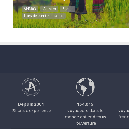
VNM03
Vietnam
5 jours
Hors des sentiers battus
Depuis 2001
154.015
s
25 ans d'expérience
voyageurs dans le
voyag
monde entier depuis
fran
l'ouverture