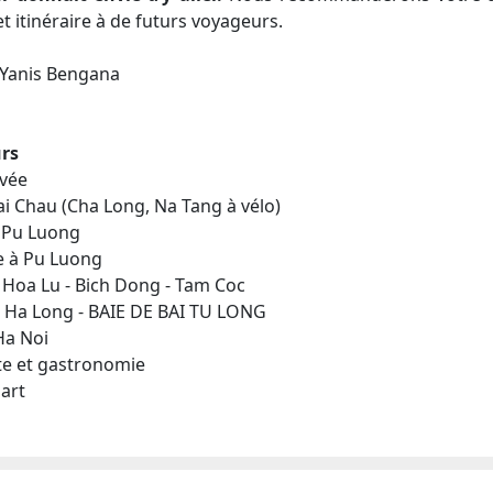
t itinéraire à de futurs voyageurs.
 Yanis Bengana
urs
ivée
ai Chau (Cha Long, Na Tang à vélo)
- Pu Luong
e à Pu Luong
- Hoa Lu - Bich Dong - Tam Coc
 - Ha Long - BAIE DE BAI TU LONG
Ha Noi
ite et gastronomie
part