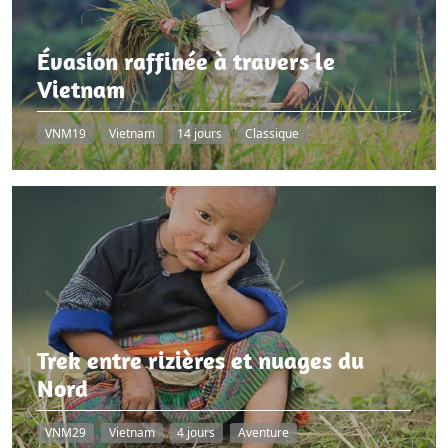
Évasion raffinée à travers le
Vietnam
VNM19
Vietnam
14 jours
Classique
Trek entre rizières et nuages du
Nord
VNM29
Vietnam
4 jours
Aventure