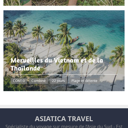
Merveilles du Vietnam et de la
Thaïlande
COM10
Combiné
22 jours
Plage et détente
ASIATICA TRAVEL
Spécialiste du voyage sur mesure de l’Asie du Sud - Est