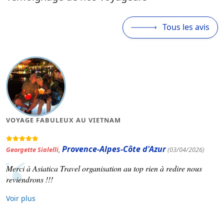
Tous les avis
MAGNIFIQUE VOYAGE AU VIETNAM
Occitanie
)
Patrick Varinard
,
(19/03/2026)
Asiatica travel nous a concocté un voyage selon nos souhaits
Voir plus