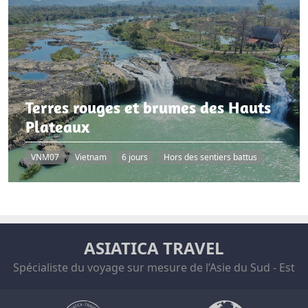
Terres rouges et brumes des Hauts
Plateaux
VNM07
Vietnam
6 jours
Hors des sentiers battus
ASIATICA TRAVEL
Spécialiste du voyage sur mesure de l’Asie du Sud - Est