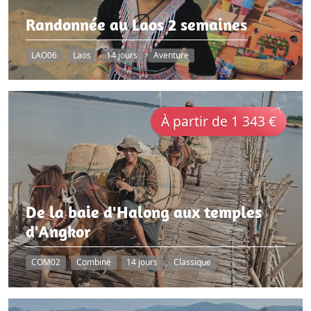
Randonnée au Laos 2 semaines
LAO06
Laos
14 jours
Aventure
À partir de 1 343 €
De la baie d'Halong aux temples
d'Angkor
COM02
Combiné
14 jours
Classique