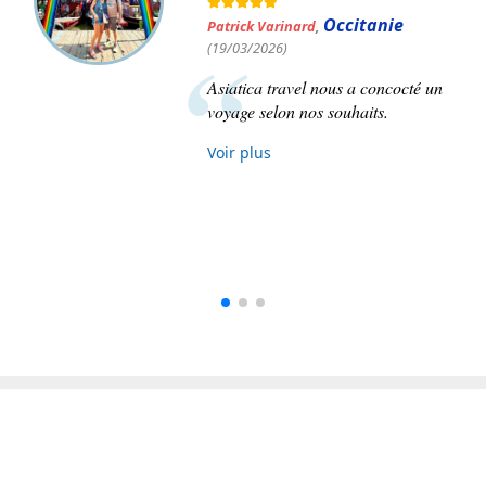
Anne Rochon du Berdier Dorisse
,
Île-de-France
(02/10/2025)
Superbe voyage de 3 semaines au
Vietnam organisé de main de
maître par Asiatica. Je
recommanderai sans hésitation
Asiatica !
Voir plus