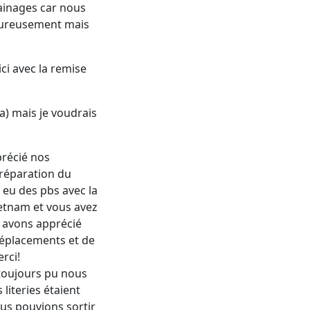
ainages car nous
 heureusement mais
ci avec la remise
a) mais je voudrais
récié nos
préparation du
 eu des pbs avec la
ietnam et vous avez
s avons apprécié
déplacements et de
rci!
oujours pu nous
literies étaient
ous pouvions sortir