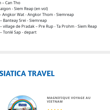
n – Can Tho
Saigon - Siem Reap (en vol)
 - Angkor Wat - Angkor Thom - Siemreap
 – Banteay Srei - Siemreap
 – village de Pradak – Pre Rup - Ta Prohm - Siem Reap
– Tonlé Sap - depart
SIATICA TRAVEL
SUPERBE VOYAGE DE 3
SEMAINES AU VIETNAM