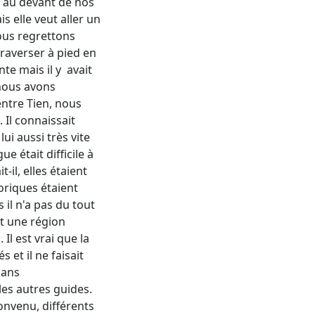
t au devant de nos
s elle veut aller un
ous regrettons
 traverser à pied en
te mais il y avait
 nous avons
entre Tien, nous
 Il connaissait
ui aussi très vite
e était difficile à
-il, elles étaient
oriques étaient
il n'a pas du tout
st une région
Il est vrai que la
et il ne faisait
sans
es autres guides.
onvenu, différents