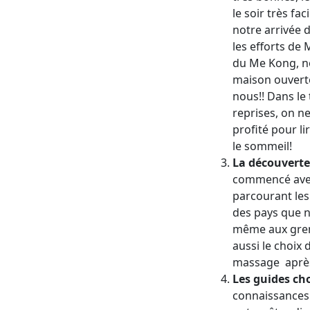
le soir très f
notre arrivée 
les efforts de 
du Me Kong, no
maison ouverte
nous!! Dans le 
reprises, on 
profité pour li
le sommeil!
La découverte
commencé avec
parcourant les
des pays que n
même aux greno
aussi le choix
massage après 
Les guides cho
connaissances a