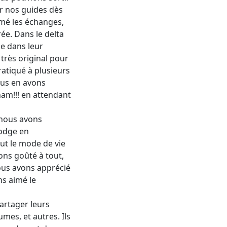
ar nos guides dès
imé les échanges,
rée. Dans le delta
e dans leur
 très original pour
ratiqué à plusieurs
ous en avons
nam!!! en attendant
 nous avons
odge en
ut le mode de vie
ons goûté à tout,
us avons apprécié
ns aimé le
partager leurs
umes, et autres. Ils