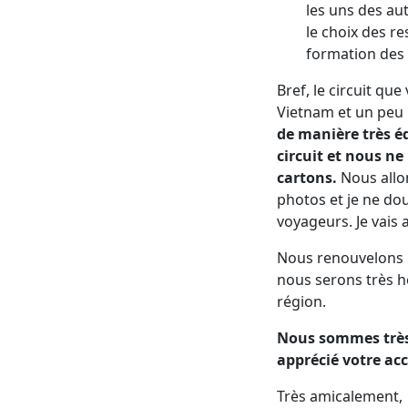
les uns des au
le choix des r
formation des 
Bref, le circuit q
Vietnam et un peu
de manière très é
circuit et nous ne
cartons.
Nous allon
photos et je ne do
voyageurs. Je vais 
Nous renouvelons n
nous serons très he
région.
Nous sommes très 
apprécié votre acc
Très amicalement,