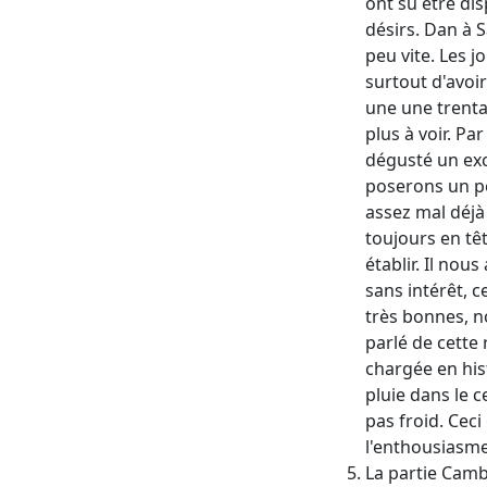
ont su être di
désirs. Dan à 
peu vite. Les 
surtout d'avoir
une une trenta
plus à voir. P
dégusté un exc
poserons un pet
assez mal déjà 
toujours en têt
établir. Il nou
sans intérêt, 
très bonnes, n
parlé de cette
chargée en hist
pluie dans le c
pas froid. Cec
l'enthousiasme
La partie Camb