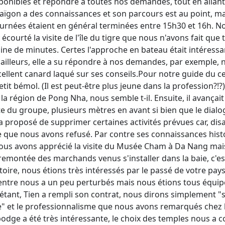
sponibles et répondre à toutes nos demandes, tout en allan
Saïgon a des connaissances et son parcours est au point, mai
journées étaient en général terminées entre 15h30 et 16h. N
 écourté la visite de l'île du tigre que nous n'avons fait que
ine de minutes. Certes l'approche en bateau était intéressan
ar ailleurs, elle a su répondre à nos demandes, par exemple,
ellent canard laqué sur ses conseils.Pour notre guide du c
it bémol. (Il est peut-être plus jeune dans la profession?!?).
la région de Pong Nha, nous semble t-il. Ensuite, il avançait l
e du groupe, plusieurs mètres en avant si bien que le dialogu
s a proposé de supprimer certaines activités prévues car, disait
ce que nous avons refusé. Par contre ses connaissances hist
ous avons apprécié la visite du Musée Cham à Da Nang mais 
 remontée des marchands venus s'installer dans la baie, c'e
oire, nous étions très intéressés par le passé de votre pays. 
entre nous a un peu perturbés mais nous étions tous équipés 
i étant, Tien a rempli son contrat, nous dirons simplement "
" et le professionnalisme que nous avons remarqués chez l
odge a été très intéressante, le choix des temples nous a c