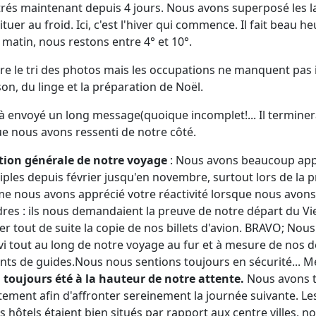
és maintenant depuis 4 jours. Nous avons superposé les l
uer au froid. Ici, c'est l'hiver qui commence. Il fait beau
e matin, nous restons entre 4° et 10°.
re le tri des photos mais les occupations ne manquent pas i
on, du linge et la préparation de Noël.
à envoyé un long message(quoique incomplet!... Il terminer
ue nous avons ressenti de notre côté.
ation générale de notre voyage
: Nous avons beaucoup app
ples depuis février jusqu'en novembre, surtout lors de la 
me nous avons apprécié votre réactivité lorsque nous avons
dres : ils nous demandaient la preuve de notre départ du V
r tout de suite la copie de nos billets d'avion. BRAVO; Nou
ivi tout au long de notre voyage au fur et à mesure de nos 
s de guides.Nous nous sentions toujours en sécurité... Me
 toujours été à la hauteur de notre attente.
Nous avons t
ement afin d'affronter sereinement la journée suivante. Les 
s hôtels étaient bien situés par rapport aux centre villes, n