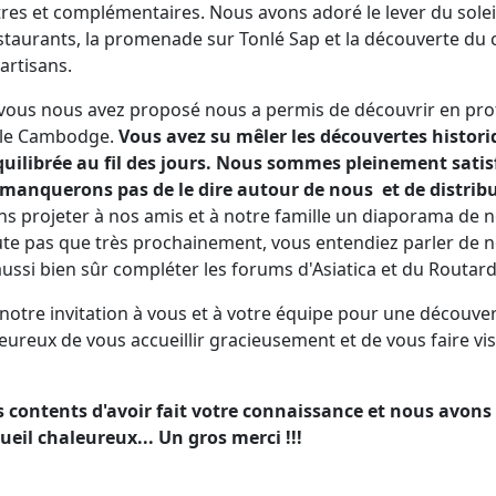
tres et complémentaires. Nous avons adoré le lever du sole
estaurants, la promenade sur Tonlé Sap et la découverte du 
artisans.
ue vous nous avez proposé nous a permis de découvrir en pr
 le Cambodge.
Vous avez su mêler les découvertes historiq
quilibrée au fil des jours. Nous sommes pleinement satis
 manquerons pas de le dire autour de nous et de distribu
s projeter à nos amis et à notre famille un diaporama de n
ute pas que très prochainement, vous entendiez parler de n
aussi bien sûr compléter les forums d'Asiatica et du Routard
otre invitation à vous et à votre équipe pour une découver
ureux de vous accueillir gracieusement et de vous faire visi
contents d'avoir fait votre connaissance et nous avon
ueil chaleureux... Un gros merci !!!