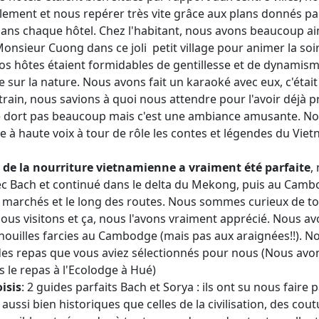
acilement et nous repérer très vite grâce aux plans donnés p
dans chaque hôtel. Chez l'habitant, nous avons beaucoup a
Monsieur Cuong dans ce joli petit village pour animer la soi
s hôtes étaient formidables de gentillesse et de dynamism
 sur la nature. Nous avons fait un karaoké avec eux, c'était
train, nous savions à quoi nous attendre pour l'avoir déjà p
ne dort pas beaucoup mais c'est une ambiance amusante. N
re à haute voix à tour de rôle les contes et légendes du Viet
 de la nourriture vietnamienne a vraiment été parfaite
,
 Bach et continué dans le delta du Mekong, puis au Camb
 marchés et le long des routes. Nous sommes curieux de to
ous visitons et ça, nous l'avons vraiment apprécié. Nous av
uilles farcies au Cambodge (mais pas aux araignées!!).
No
 des repas que vous aviez sélectionnés pour nous (Nous avo
le repas à l'Ecolodge à Hué)
isis
: 2 guides parfaits Bach et Sorya : ils ont su nous faire 
ussi bien historiques que celles de la civilisation, des cout