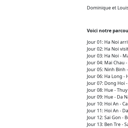
Dominique et Loui
Voici notre parco
Jour 01: Ha Noi arr
Jour 02: Ha Noi vis
Jour 03: Ha Noi - M
Jour 04: Mai Chau 
Jour 05: Ninh Binh 
Jour 06: Ha Long - 
Jour 07: Dong Hoi 
Jour 08: Hue - Thuy
Jour 09: Hue - Da N
Jour 10: Hoi An - C
Jour 11: Hoi An - D
Jour 12: Sai Gon - B
Jour 13: Ben Tre - 