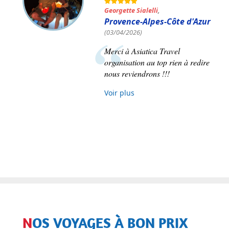
Pierre-Maxime Paré
,
(17/11/2025)
Ce voyage a été parfaitement
organisé du début à la fin. Notre
représentante fut Mme Le Thu et
nous n'avons que de bons mots à
son sujet.
Voir plus
NOS VOYAGES À BON PRIX