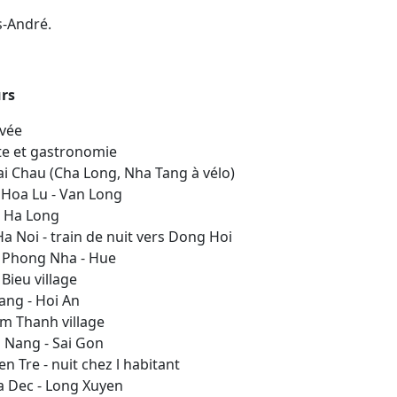
s-André.
urs
ivée
ite et gastronomie
ai Chau (Cha Long, Nha Tang à vélo)
- Hoa Lu - Van Long
- Ha Long
Ha Noi - train de nuit vers Dong Hoi
- Phong Nha - Hue
 Bieu village
ang - Hoi An
am Thanh village
a Nang - Sai Gon
en Tre - nuit chez l habitant
Sa Dec - Long Xuyen