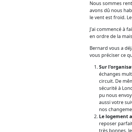
Nous sommes rentr
avons dû nous habit
le vent est froid. L
J'ai commencé à fai
en ordre de la mais
Bernard vous a déj
vous préciser ce q
Sur l'organis
échanges multi
circuit. De mê
sécurité à Lon
pu nous envoye
aussi votre su
nos changement
Le logement a
reposer parfait
très bonnes, le