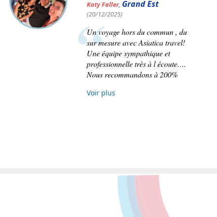
Hauts-de-France
Eric Lenart
,
(28/01/2026)
Je dois dire que nos attentes furent
comblées, le bon équilibre entre
visites culturelles, immersion
nature, rencontres avec la
population fut.très bien respecté.
Voir plus