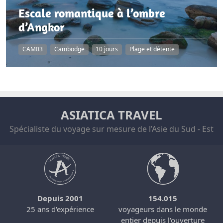
Escale romantique à l’ombre
d’Angkor
CAM03
Cambodge
10 jours
Plage et détente
ASIATICA TRAVEL
Spécialiste du voyage sur mesure de l’Asie du Sud - Est
Depuis 2001
154.015
25 ans d'expérience
voyageurs dans le monde
entier depuis l'ouverture