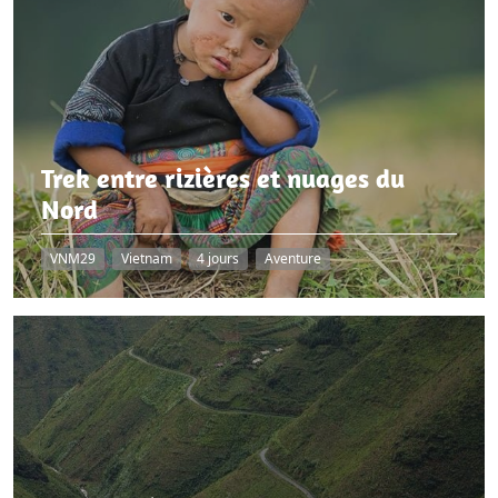
Trek entre rizières et nuages du
Nord
VNM29
Vietnam
4 jours
Aventure