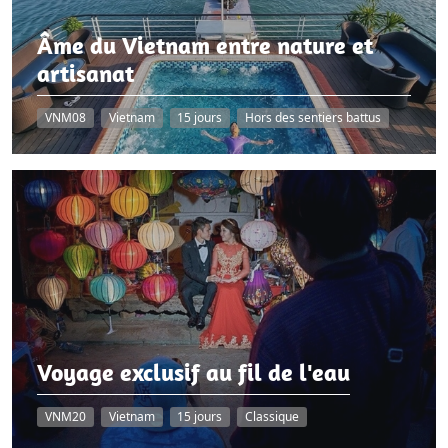
Âme du Vietnam entre nature et
artisanat
VNM08
Vietnam
15 jours
Hors des sentiers battus
Voyage exclusif au fil de l'eau
VNM20
Vietnam
15 jours
Classique