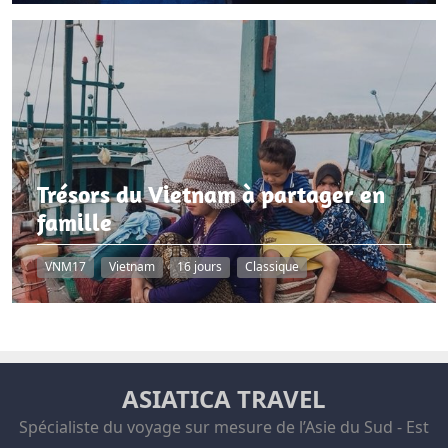
Trésors du Vietnam à partager en
famille
VNM17
Vietnam
16 jours
Classique
ASIATICA TRAVEL
Spécialiste du voyage sur mesure de l’Asie du Sud - Est