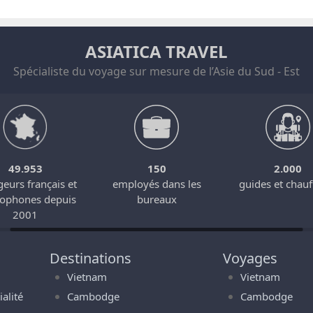
ASIATICA TRAVEL
Spécialiste du voyage sur mesure de l’Asie du Sud - Est
49.953
150
2.000
eurs français et
employés dans les
guides et chauf
cophones depuis
bureaux
2001
Destinations
Voyages
Vietnam
Vietnam
alité
Cambodge
Cambodge