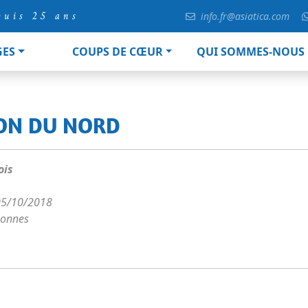
puis 25 ans
info.fr@asiatica.com
GES
COUPS DE CŒUR
QUI SOMMES-NOUS
ION DU NORD
ois
05/10/2018
sonnes