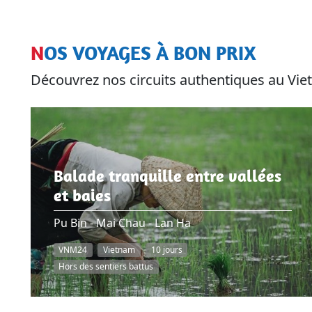
NOS VOYAGES À BON PRIX
Découvrez nos circuits authentiques au V
Balade tranquille entre vallées
et baies
Pu Bin - Mai Chau - Lan Ha
VNM24
Vietnam
10 jours
Hors des sentiers battus