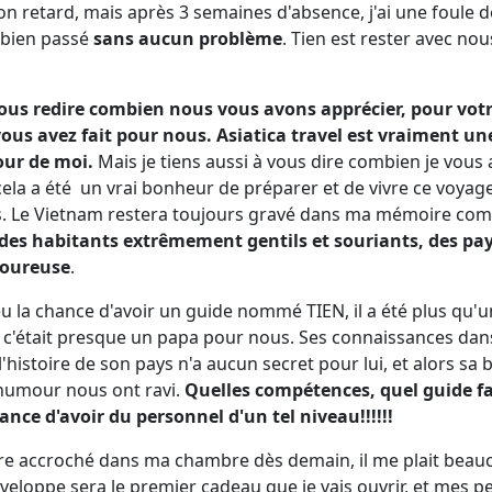
n retard, mais après 3 semaines d'absence, j'ai une foule de 
 bien passé
sans aucun problème
. Tien est rester avec no
vous redire combien nous vous avons apprécier, pour votr
ous avez fait pour nous. Asiatica travel est vraiment un
our de moi.
Mais je tiens aussi à vous dire combien je vous 
ela a été un vrai bonheur de préparer et de vivre ce voyage
as. Le Vietnam restera toujours gravé dans ma mémoire c
des habitants extrêmement gentils et souriants, des pa
voureuse
.
 la chance d'avoir un guide nommé TIEN, il a été plus qu'un
 c'était presque un papa pour nous. Ses connaissances dan
'histoire de son pays n'a aucun secret pour lui, et alors s
 humour nous ont ravi.
Quelles compétences, quel guide f
hance d'avoir du personnel d'un tel niveau!!!!!!
re accroché dans ma chambre dès demain, il me plait beauc
eloppe sera le premier cadeau que je vais ouvrir, et mes p