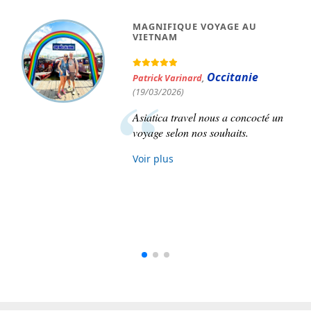
 VIETNAM ET LAOS
SUPERBE
SEMAINE
Maxime Paré
,
(17/11/2025)
Anne Rocho
ge a été parfaitement
Île-de-F
 du début à la fin. Notre
Superbe v
ntante fut Mme Le Thu et
Vietnam o
avons que de bons mots à
maître par
t.
recommand
us
Asiatica !
Voir plus