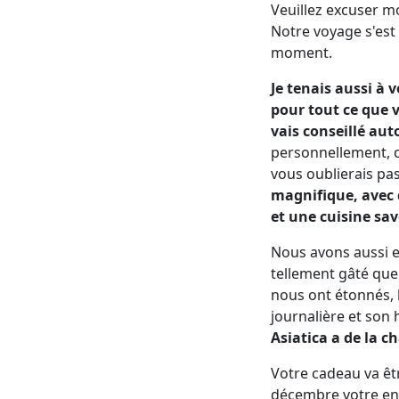
Veuillez excuser mo
Notre voyage s'est
moment.
Je tenais aussi à 
pour tout ce que v
vais conseillé aut
personnellement, c
vous oublierais p
magnifique, avec 
et une cuisine sa
Nous avons aussi eu
tellement gâté que
nous ont étonnés, l
journalière et son
Asiatica a de la c
Votre cadeau va êt
décembre votre env