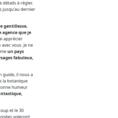
détails à régler.
us jusqu'au dernier
e gentillesse,
e agence que je
ai apprécier
 avec vous. Je ne
omme
un pays
ysages fabuleux,
 guide, il nous a
s la botanique
a bonne humeur
antastique,
oup et le 30
ensées voleront