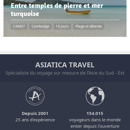
Entre temples de pierre et mer
turquoise
CAM07
Cambodge
14 jours
Plage et détente
ASIATICA TRAVEL
Spécialiste du voyage sur mesure de l’Asie du Sud - Est
Depuis 2001
154.015
25 ans d'expérience
voyageurs dans le monde
entier depuis l'ouverture